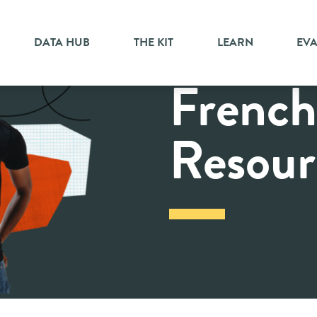
DATA HUB
THE KIT
LEARN
EV
French
Resour