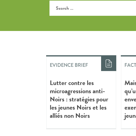
EVIDENCE BRIEF
FAC
Lutter contre les
Mais
microagressions anti-
qu’u
Noirs : stratégies pour
enve
les jeunes Noirs et les
exem
alliés non Noirs
jeun