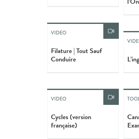
l’On
VIDEO
VID
Filature | Tout Sauf
Conduire
L’in
VIDEO
TOOL
Cycles (version
Cann
française)
Exam