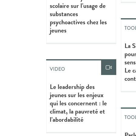
scolaire sur l’usage de
substances
psychoactives chez les
TOOL
jeunes
La S
pour
sens
Le c
VIDEO
con
Le leadership des
jeunes sur les enjeux
qui les concernent : le
climat, la pauvreté et
TOOL
l’abordabilité
Parl