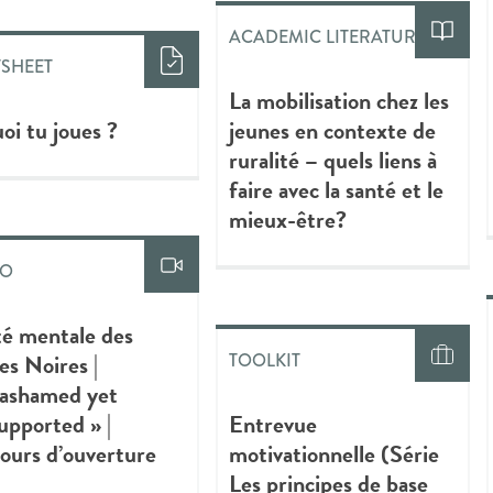
ACADEMIC LITERATURE
TSHEET
La mobilisation chez les
oi tu joues ?
jeunes en contexte de
ruralité – quels liens à
faire avec la santé et le
mieux-être?
EO
é mentale des
es Noires |
TOOLKIT
ashamed yet
pported » |
Entrevue
ours d’ouverture
motivationnelle (Série
Les principes de base