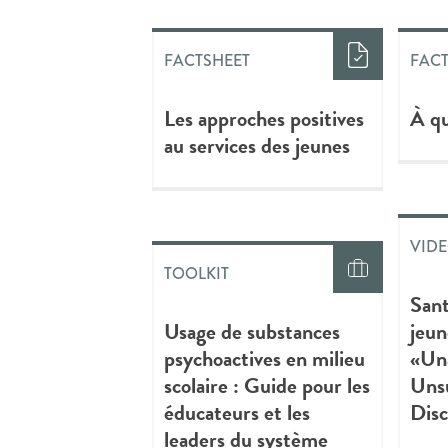
FACTSHEET
FAC
Les approches positives
À qu
au services des jeunes
VID
TOOLKIT
Sant
Usage de substances
jeun
psychoactives en milieu
«Un
scolaire : Guide pour les
Unsu
éducateurs et les
Disc
leaders du système