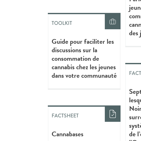
jeun
comm
cann
TOOLKIT
des 
Guide pour faciliter les
discussions sur la
consommation de
cannabis chez les jeunes
FAC
dans votre communauté
Sept
lesq
Noir
surr
FACTSHEET
syst
Cannabases
de l