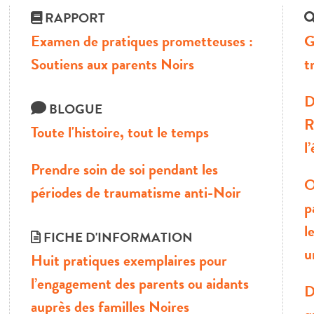
RAPPORT
Examen de pratiques prometteuses :
G
Soutiens aux parents Noirs
t
D
BLOGUE
R
Toute l'histoire, tout le temps
l
Prendre soin de soi pendant les
O
périodes de traumatisme anti-Noir
p
l
FICHE D'INFORMATION
u
Huit pratiques exemplaires pour
l’engagement des parents ou aidants
D
auprès des familles Noires