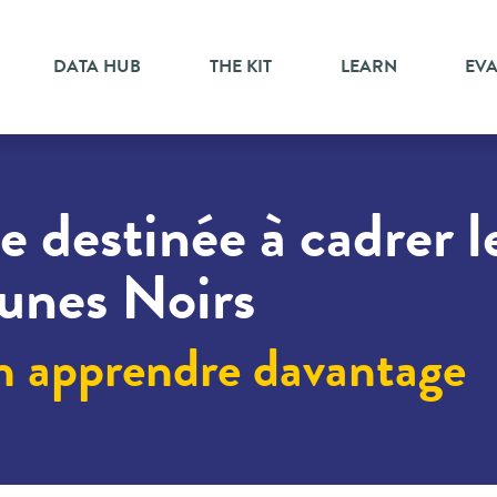
DATA HUB
THE KIT
LEARN
EV
e destinée à cadrer l
eunes Noirs
n apprendre davantage