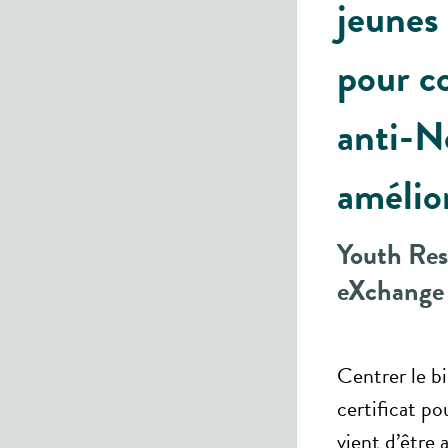
jeunes 
pour c
anti-No
amélior
Youth Res
eXchange
Centrer le b
certificat p
vient d’être 