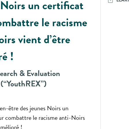
LEAR
Noirs un certificat
ombattre le racisme
irs vient d’être
é !
earch & Evaluation
 (“YouthREX”)
ien-être des jeunes Noirs un
our combattre le racisme anti-Noirs
amélioré !