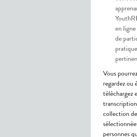
apprenan
YouthRE
en ligne
de part
pratique
pertinen
Vous pourrez
regardez ou 
téléchargez e
transcriptio
collection d
sélectionnée
personnes qui