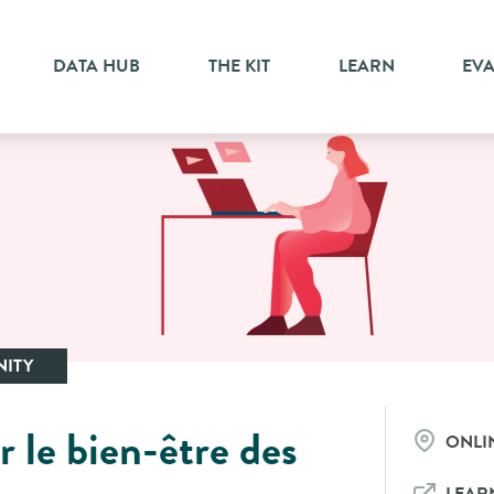
DATA HUB
THE KIT
LEARN
EV
ITY
r le bien-être des
ONLI