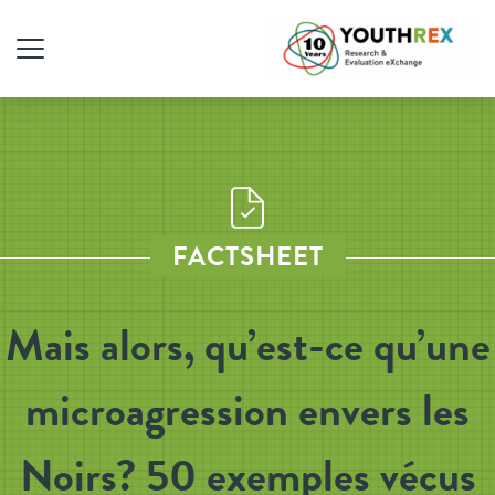
FACTSHEET
Mais alors, qu’est-ce qu’une
microagression envers les
Noirs? 50 exemples vécus