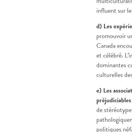
multiculturali
influent sur l
d) Les expéri
promouvoir une
Canada encoura
et célébré. L’
dominantes con
culturelles de
e) Les associa
préjudiciables
de stéréotype
pathologiquem
politiques néf