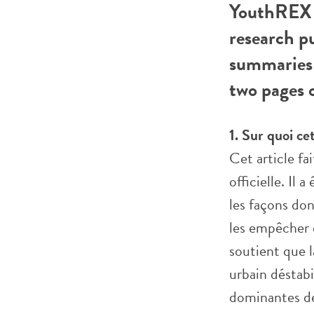
YouthREX R
research p
summaries 
two pages o
1. Sur quoi ce
Cet article fa
officielle. Il
les façons dont
les empêcher d
soutient que 
urbain déstabi
dominantes de