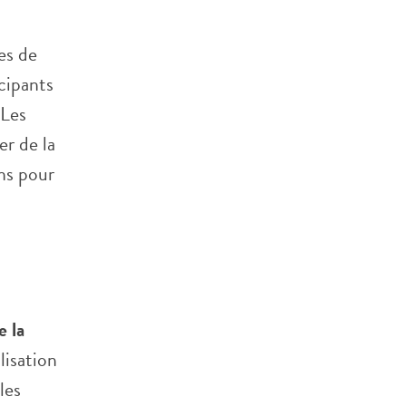
es de
cipants
 Les
r de la
ns pour
e la
lisation
les