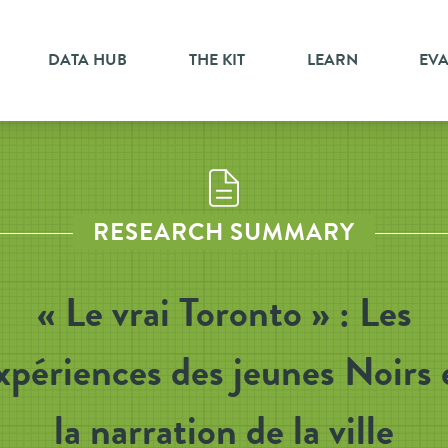
DATA HUB
THE KIT
LEARN
EV
RESEARCH SUMMARY
« Le vrai Toronto » : Les
xpériences des jeunes Noirs 
la narration de la ville