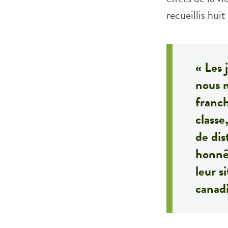
recueillis huit
« Les 
nous m
franch
classe
de dis
honnê
leur s
canadi