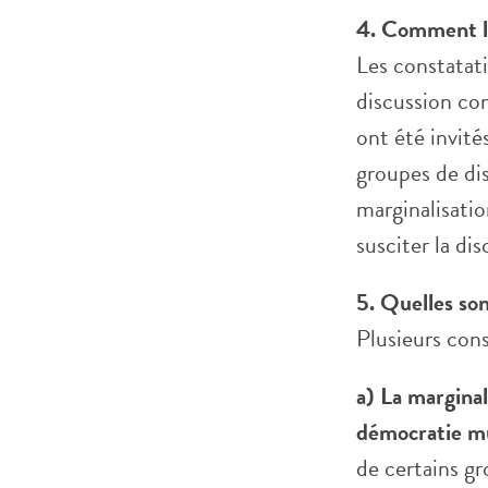
4. Comment la
Les constatati
discussion co
ont été invité
groupes de di
marginalisati
susciter la di
5. Quelles son
Plusieurs cons
a) La marginal
démocratie mu
de certains gr