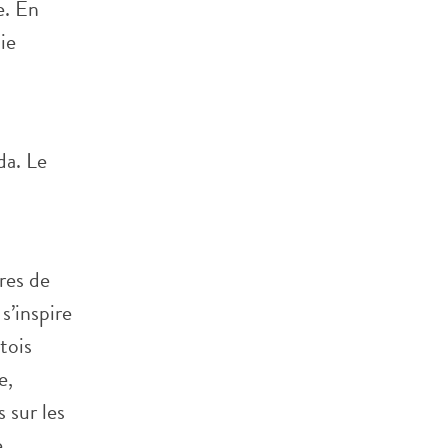
e. En
ie
da. Le
res de
s’inspire
tois
e,
s sur les
,