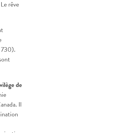
 Le rêve
at
e
. 730).
sont
ivilège de
hie
anada. Il
mination