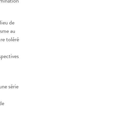
imination
 lieu de
lisme au
re toléré
rspectives
une série
t
de