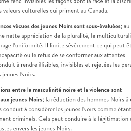
sme rend invisibles les façons dont la race et la discr
es valeurs culturelles qui priment au Canada.
ences vécues des jeunes Noirs sont sous-évaluées
; au
 nette appréciation de la pluralité, le multicultura
ge l’uniformité. Il limite sévèrement ce qui peut êt
incapacité ou le refus de se conformer aux attentes
duit à rendre illisibles, invisibles et rejetées les pe
s jeunes Noirs.
tions entre la masculinité noire et la violence sont
 aux jeunes Noirs
; la réduction des hommes Noirs à 
s conduit à considérer les jeunes Noirs comme étan
ent criminels. Cela peut conduire à la légitimation 
astes envers les jeunes Noirs.