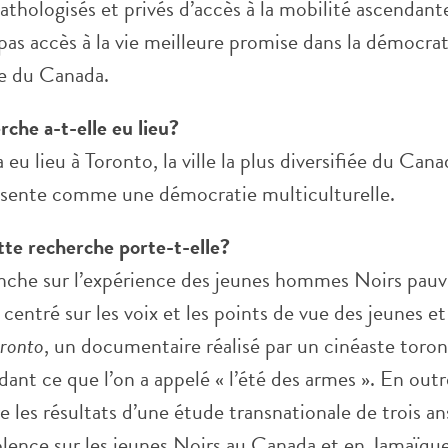
pathologisés et privés d’accès à la mobilité ascendant
t pas accès à la vie meilleure promise dans la démocrat
le du Canada.
rche a-t-elle eu lieu?
 eu lieu à Toronto, la ville la plus diversifiée du Cana
sente comme une démocratie multiculturelle.
tte recherche porte-t-elle?
penche sur l’expérience des jeunes hommes Noirs pauv
 centré sur les voix et les points de vue des jeunes et 
oronto
, un documentaire réalisé par un cinéaste toron
nt ce que l’on a appelé « l’été des armes ». En outr
re les résultats d’une étude transnationale de trois an
iolence sur les jeunes Noirs au Canada et en Jamaïque