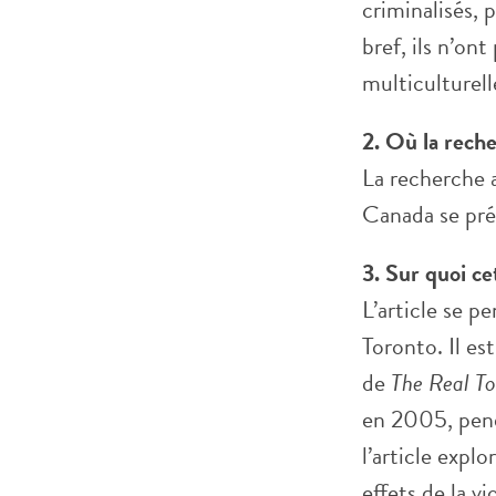
criminalisés, 
bref, ils n’on
multiculturel
2. Où la reche
La recherche a
Canada se pré
3. Sur quoi ce
L’article se 
Toronto. Il est
de
The Real T
en 2005, penda
l’article explo
effets de la v