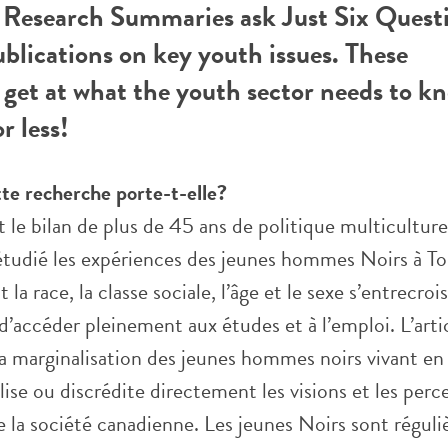
esearch Summaries ask Just Six Questi
ublications on key youth issues. These
get at what the youth sector needs to k
r less!
tte recherche porte-t-elle?
it le bilan de plus de 45 ans de politique multiculture
 a étudié les expériences des jeunes hommes Noirs à T
 la race, la classe sociale, l’âge et le sexe s’entrecro
’accéder pleinement aux études et à l’emploi. L’arti
la marginalisation des jeunes hommes noirs vivant en
lise ou discrédite directement les visions et les perc
 la société canadienne. Les jeunes Noirs sont régul