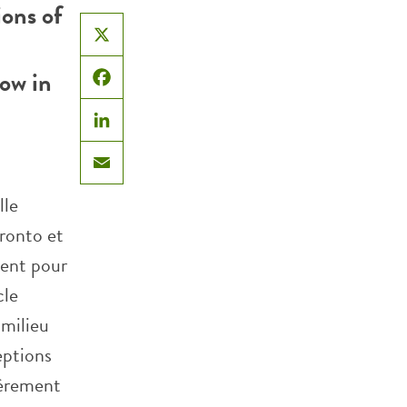
ons of
X
now in
Facebook
LinkedIn
Email
lle
oronto et
isent pour
cle
 milieu
eptions
ièrement