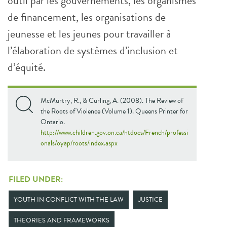
outil par les gouvernements, les organismes
de financement, les organisations de
jeunesse et les jeunes pour travailler à
l’élaboration de systèmes d’inclusion et
d’équité.
McMurtry, R., & Curling, A. (2008). The Review of
the Roots of Violence (Volume 1). Queens Printer for
Ontario.
http://www.children.gov.on.ca/htdocs/French/professi
onals/oyap/roots/index.aspx
FILED UNDER:
YOUTH IN CONFLICT WITH THE LAW
JUSTICE
THEORIES AND FRAMEWORKS