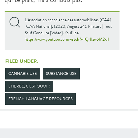
L’Association canadienne des automobilistes (CAA)
[CAA National]. (2020, August 24). Filature | Tout
Sauf Conduire [Video]. YouTube.
https://www.youtube.com/watch?v=Q4Izw6M2krI
FILED UNDER:
CANNABIS USE
SUBSTANCE USE
L'HERBE, C'EST QUOI ?
FRENCH-LANGUAGE RESOURCES